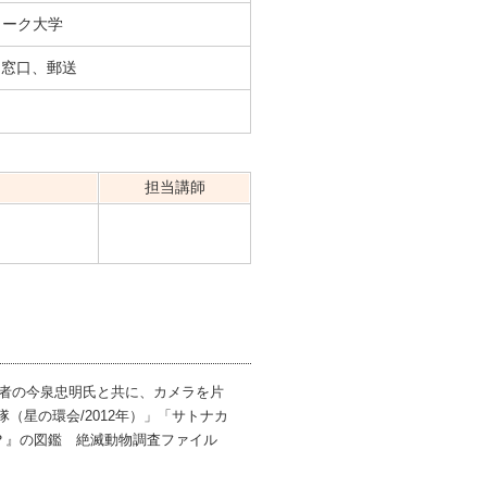
ワーク大学
X、窓口、郵送
担当講師
学者の今泉忠明氏と共に、カメラを片
星の環会/2012年）」「サトナカ
も？』の図鑑 絶滅動物調査ファイル