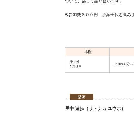
ついて、楽しく語り合います。
※参加費８００円 茶菓子代を含み
日程
第1回
19時00分～
5月 8日
講師
里中 遊歩（サトナカ ユウホ）