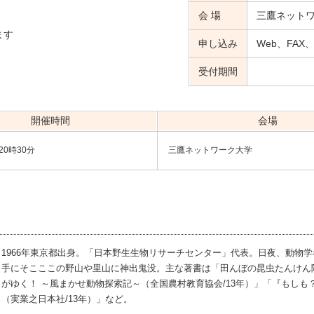
会 場
三鷹ネット
ます
申し込み
Web、FA
受付期間
開催時間
会場
20時30分
三鷹ネットワーク大学
1966年東京都出身。「日本野生生物リサーチセンター」代表。日夜、動物
手にそこここの野山や里山に神出鬼没。主な著書は「田んぼの昆虫たんけん隊（
がゆく！ ～風まかせ動物探索記～（全国農村教育協会/13年）」「『もし
（実業之日本社/13年）」など。