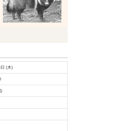
8日 (木)
0
)