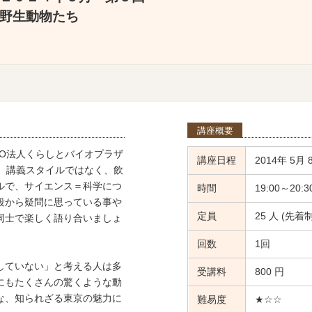
野生動物たち
講座概要
O法人くらしとバイオプラザ
講座日程
2014年 5月 
す。講義スタイルではなく、飲
ルで、サイエンス＝科学につ
時間
19:00～20:3
段から疑問に思っている事や
定員
25 人 (先着制
同士で楽しく語り合いましょ
回数
1回
していない」と考える人は多
受講料
800 円
にもたくさんの驚くような動
な、知られざる東京の魅力に
難易度
★☆☆