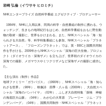
岩崎 弘倫（イワサキ ヒロミチ）
NHKエンタープライズ 自然科学番組 エグゼクティブ・プロデューサー
1984年、NHKに入局以来、同局の科学・自然番組の制作に携わる。ウ
ォッチング、生きもの地球紀行をはじめ、自然科学番組をおもに野生動
物の取材・撮影に、世界をかけまわる。また、NHKスペシャル「海・知
られざる大自然」等、科学特集番組にも参加。NHKスペシャル「プラネ
ットアース」、「フローズンプラネット」では、英・BBCと国際共同制
作を手がける。2009年からNHKスペシャル「深海の巨大生物」プロジェ
クト（ダイオウイカ・深海ザメ）を立ち上げ、世界初のダイオウイカの
深海での撮影、メガマウスやミツクリザメなど深海ザメの撮影に成功し
た。
【主な演出（制作）作品】
地球ファミリー「ガラパゴス」（1990年）、NHKスペシャル「海・知ら
れざる世界」（98年）、映像詩 四季・八ヶ岳（2000年）、大自然スペ
シャル「深海のバンパイヤ」（02年）、ふしぎ大自然特集「探検 神秘
の海底巨大山脈」（04年）、わが心の大草原 プレーリー ジム・ブラ
ンデンバーグ」（04年）、国際共同制作・NHKスペシャル「プラネット