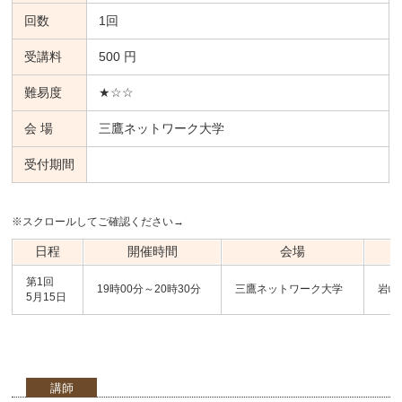
回数
1回
受講料
500 円
難易度
★☆☆
会 場
三鷹ネットワーク大学
受付期間
※スクロールしてご確認ください→
日程
開催時間
会場
第1回
19時00分～20時30分
三鷹ネットワーク大学
岩崎
5月15日
講師