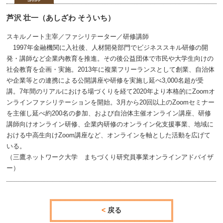
芦沢 壮一（あしざわ そういち）
スキルノート主宰／ファシリテーター／研修講師
1997年金融機関に入社後、人材開発部門でビジネススキル研修の開
発・講師など企業内教育を推進。その後公益団体で市民や大学生向けの
社会教育を企画・実施。2013年に複業フリーランスとして創業、自治体
や企業等との連携による公開講座や研修を実施し延べ3,000名超が受
講。7年間のリアルにおける場づくりを経て2020年より本格的にZoomオ
ンラインファシリテーションを開始。3月から20回以上のZoomセミナー
を主催し延べ約200名の参加、および自治体主催オンライン講座、研修
講師向けオンライン研修、企業内研修のオンライン化支援事業、地域に
おける中高生向けZoom講座など、オンラインを軸とした活動を広げて
いる。
（三鷹ネットワーク大学 まちづくり研究員事業オンラインアドバイザ
ー）
戻る