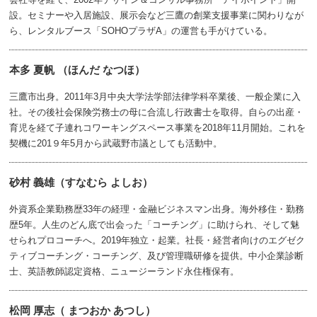
設。セミナーや入居施設、展示会など三鷹の創業支援事業に関わりなが
ら、レンタルブース「SOHOプラザA」の運営も手がけている。
本多 夏帆 （ほんだ なつほ）
三鷹市出身。2011年3月中央大学法学部法律学科卒業後、一般企業に入
社。その後社会保険労務士の母に合流し行政書士を取得。自らの出産・
育児を経て子連れコワーキングスペース事業を2018年11月開始。これを
契機に201９年5月から武蔵野市議としても活動中。
砂村 義雄（すなむら よしお）
外資系企業勤務歴33年の経理・金融ビジネスマン出身。海外移住・勤務
歴5年。人生のどん底で出会った「コーチング」に助けられ、そして魅
せられプロコーチへ。2019年独立・起業。社長・経営者向けのエグゼク
ティブコーチング・コーチング、及び管理職研修を提供。中小企業診断
士、英語教師認定資格、ニュージーランド永住権保有。
松岡 厚志（ まつおか あつし）