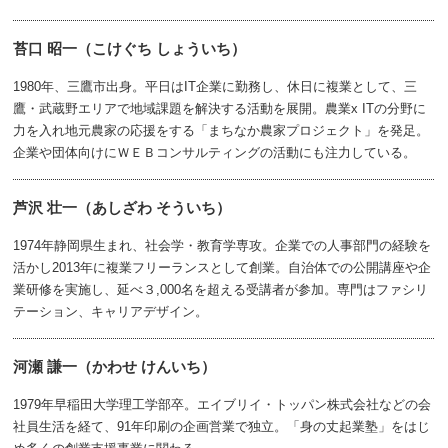
苔口 昭一（こけぐち しょういち）
1980年、三鷹市出身。平日はIT企業に勤務し、休日に複業として、三
鷹・武蔵野エリアで地域課題を解決する活動を展開。農業x ITの分野に
力を入れ地元農家の応援をする「まちなか農家プロジェクト」を発足。
企業や団体向けにＷＥＢコンサルティングの活動にも注力している。
芦沢 壮一（あしざわ そういち）
1974年静岡県生まれ、社会学・教育学専攻。企業での人事部門の経験を
活かし2013年に複業フリーランスとして創業。自治体での公開講座や企
業研修を実施し、延べ３,000名を超える受講者が参加。専門はファシリ
テーション、キャリアデザイン。
河瀬 謙一（かわせ けんいち）
1979年早稲田大学理工学部卒。エイブリイ・トッパン株式会社などの会
社員生活を経て、91年印刷の企画営業で独立。「身の丈起業塾」をはじ