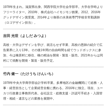
1978年生まれ。滋賀県出身。関西学院大学社会学部卒。大学在学時より
フリーライター。2010年、株式会社ハイモジモジ創業。2012、2016年
グッドデザイン賞受賞。2014年より御茶の水美術専門学校非常勤講師
（ロゴデザイン担当）。
吉田 光世（よしだ みつよ）
高校・大学はデザインを学び、就活もせず卒業、高校の恩師の紹介で広
告業界に入り13年。その後1年間の自由時間を経てウッドボックスに参
加、今は檜原村に移住、檜の精油を開発・製造・販売。2021年からは同
村にて焼酎を開発・製造・販売予定。
竹内 健一（たけうち けんいち）
1978年中央大学商学部会計学科卒業。多摩地区の金融機関にて総務・人
事・経営担当として企業経営全般に携わる。2016年に独立。現在、ユー
カリ行政書士事務所代表。会社設立・総務支援・許認可手続き・入国管
理・相続・遺言などの業務を展開中。