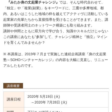
『みたか身の丈起業チャレンジ』
では、そんな時代合わせて、
「独立」や「複業(副業)」をキーワードに、三鷹や多摩地域、都
内、あるいはこうした地域の枠を越えてアクティヴに活動している
起業家の先輩たちから直接指導を受けることができます。また、講
師陣や受講者同士のネットワーク構築にも取り組みます。
講師や仲間とともに双方向で学び合う、知識やスキルだけじゃない
この講座にあなたも“参加”して、チャレンジ精神と『独立』マイン
ドを育くんでみませんか？
※ 本講座は、2019年７月まで実施した連続企画講座『身の丈起業
塾～SOHOベンチャーカレッジ』の内容を大幅に見直し、リニュー
アルしたものです。
講座概要
2020年 5月19日 (火)
講座日程
～2020年 7月28日 (火)