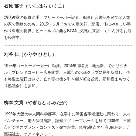
石原 郁子（ いしはら いくこ）
幼児教室の保母助手、フリーペーパー記者、職員組合書記を経て老人憩
の家で勤務ののち、2015年５月「おでん屋笑顔」開店。体にやさしい手
作り料理の提供、ビートルズの曲をBGMに気軽に来店、くつろげるお店
を経営中。
刈谷 仁（かりや ひとし）
1975年コーヒーメーカーに勤務。2014年退職後、地元新川でオリジナ
ル・ブレンドコーヒー店を開業。三鷹市の水泳クラブに長年所属し、今
も毎週土曜日は泳ぐ。亡き妻の後を引き継ぎ町会役員、新川宿まちづく
り協議会にも参加。
柳本 文貴（やぎもと ふみたか）
1995年大阪大学人間科学部卒。在学中に障害当事者運動に関わり、人材
ベンチャー、老人保健施設、認知症グループホームを経て2008年、三鷹
市ビジネスプラン・コンテスト発で起業。現在5拠点で年商3億円超。介
護福祉士、ケアマネジャー。