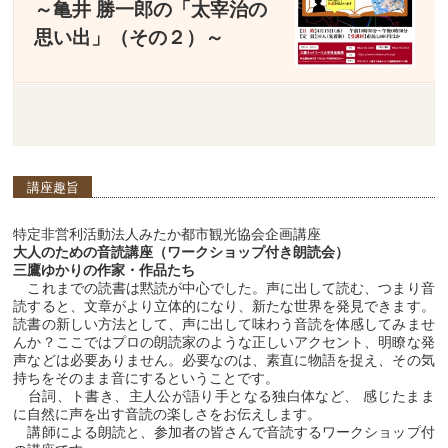
～亀井 勝一郎の「太宰治の
思い出」（その２）～
講座趣旨
特定非営利活動法人みたか都市観光協会企画講座
大人のための音読講座（ワークショップ付き朗読会）
三鷹ゆかりの作家・作品たち
これまでの読書は黙読が中心でした。声に出して読む、つまり音
読すると、文章がより立体的になり、新たな世界を発見できます。
読書の新しい方法として、声に出して味わう音読を体感してみませ
んか？ここではプロの朗読家のような正しいアクセント、明瞭な発
声などは必要ありません。必要なのは、素直に物語を捉え、その気
持ちをそのまま音にするということです。
台詞、ト書き、主人公が語り手となる独白体など、 感じたまま
に自然に声を出す音読の楽しさをお伝えします。
講師による朗読と、参加者の皆さんで音読するワークショップ付