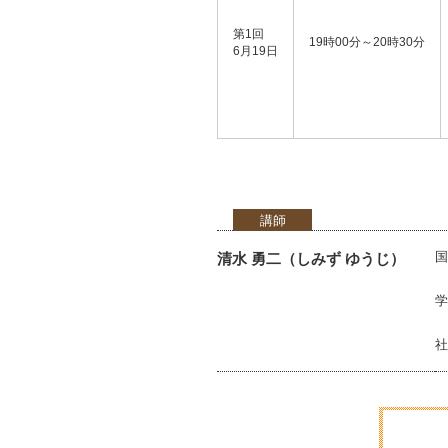
第1回
19時00分～20時30分
6月19日
講師
国
清水 勇二（しみず ゆうじ）
東
学
著
社