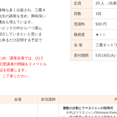
定員
20 人 （先
書物も多く出版され、三鷹ネ
回数
1回
先生の講座を含め、興味深い
機会も増えています。
受講料
500 円
トピックの中から一つ選ん
紹介していきたいと思いま
難易度
★☆☆
出来るだけ説明する予定で
会 場
三鷹ネット
受付期間
5月19日(火
ため、講座会場では、(1)２
2)受講者の間隔を２メートル
発話を回避します。
。ご了承ください。
会場
担当講師
整数の分割とラマヌジャンの恒等式
今年はラマヌジャン(Srinivasa Ra