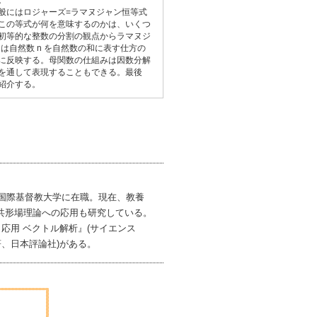
。
般にはロジャーズ=ラマヌジャン恒等式
この等式が何を意味するのかは、いくつ
初等的な整数の分割の観点からラマヌジ
 は自然数 n を自然数の和に表す仕方の
に反映する。母関数の仕組みは因数分解
を通して表現することもできる。最後
紹介する。
国際基督教大学に在職。現在、教養
共形場理論への応用も研究している。
応用 ベクトル解析』(サイエンス
著、日本評論社)がある。