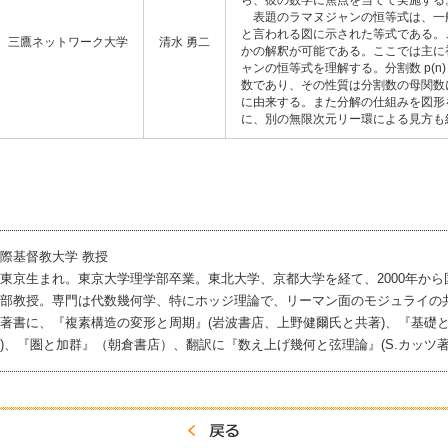
ら、彼の数学に焦点を当てて実施する
表題のラマヌジャンの恒等式は、一
と言われる図に示された等式である。
三鷹ネットワーク大学
清水 勇二
かの解釈が可能である。ここでは主に
ャンの恒等式を理解する。分割数 p(n)
数であり、その性質は分割数の母関数
に由来する。また分解の仕組みを図形
に、別の無限次元リー環による見方も
際基督教大学 教授
京生まれ。東京大学理学部卒業。東北大学、京都大学を経て、2000年から
部教授。専門は代数幾何学、特にホッジ理論で、リーマン面のモジュライの
書に、『複素構造の変形と周期』(岩波書店、上野健爾氏と共著)、『基礎と
)、『圏と加群』（朝倉書店）、翻訳に『数え上げ幾何と弦理論』(S.カッツ