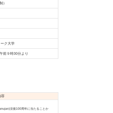
着制）
ワーク大学
) 午前９時30分より
内容
manujan)没後100周年に当たることか