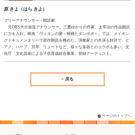
原 きよ（はら きよ）
フリーアナウンサー・朗読家
元OBS大分放送アナウンサー。三鷹ゆかりの作家、太宰治の作品朗読
に力を入れ、映画「ヴィヨンの妻～桜桃とタンポポ～」では、メイキン
グドキュメンタリーで原作朗読を務めた。演奏家との共演も好評で、ピ
アノ、ハープ、月琴、リュートなど、様々な楽器とのコラボも多い。文
化庁「文化芸術による子供育成総合事業」登録アーティスト。
戻る
ページのトップへ