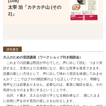
(108)
太宰 治「カチカチ山 (その
2)」
講座趣旨
大人のための音読講座（ワークショップ付き朗読会）
これまでの読書は黙読が中心でした。声に出して読む、つまり音
読すると、文章がより立体的になり、新たな世界を発見できます。
読書の新しい方法として、声に出して味わう音読を体感してみませ
んか？ ここではプロの朗読家のような正しいアクセント、明瞭な
発声などは必要ありません。必要なのは、素直に物語を捉え、その
気持ちをそのまま音にするということです。
台詞、ト書き、主人公が語り手となる独白体など、 感じたまま
に自然に声を出す音読の楽しさをお伝えします。