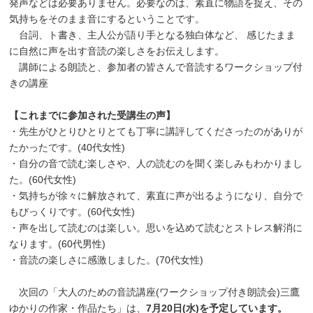
発声などは必要ありません。必要なのは、素直に物語を捉え、その
気持ちをそのまま音にするということです。
台詞、ト書き、主人公が語り手となる独白体など、 感じたまま
に自然に声を出す音読の楽しさをお伝えします。
講師による朗読と、参加者の皆さんで音読するワークショップ付
きの講座
【これまでに参加された受講生の声】
・先生がひとりひとりとても丁寧に講評してくださったのがありが
たかったです。(40代女性)
・自分の音で読む楽しさや、人の読むのを聞く楽しみもわかりまし
た。(60代女性)
・気持ちが徐々に解放されて、素直に声が出るようになり、自分で
もびっくりです。(60代女性)
・声を出して読むのは楽しい。思いを込めて読むとストレス解消に
なります。(60代男性)
・音読の楽しさに感激しました。(70代女性)
次回の「大人のための音読講座(ワークショップ付き朗読会)三鷹
ゆかりの作家・作品たち」は、
7月20日(水)を予定しています。