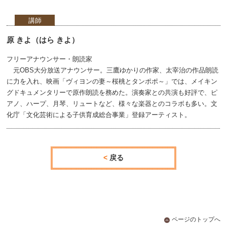
講師
原 きよ（はら きよ）
フリーアナウンサー・朗読家
元OBS大分放送アナウンサー。三鷹ゆかりの作家、太宰治の作品朗読
に力を入れ、映画「ヴィヨンの妻～桜桃とタンポポ～」では、メイキン
グドキュメンタリーで原作朗読を務めた。演奏家との共演も好評で、ピ
アノ、ハープ、月琴、リュートなど、様々な楽器とのコラボも多い。文
化庁「文化芸術による子供育成総合事業」登録アーティスト。
戻る
ページのトップへ