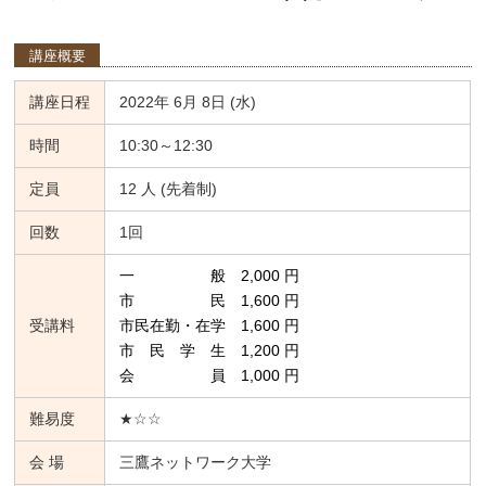
講座概要
講座日程
2022年 6月 8日 (水)
時間
10:30～12:30
定員
12 人 (先着制)
回数
1回
一 般 2,000 円
市 民 1,600 円
受講料
市民在勤・在学 1,600 円
市 民 学 生 1,200 円
会 員 1,000 円
難易度
★☆☆
会 場
三鷹ネットワーク大学