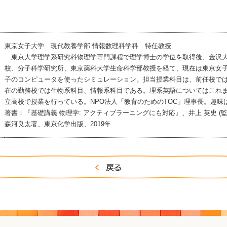
東京女子大学 現代教養学部 情報数理科学科 特任教授
東京大学理学系研究科物理学専門課程で理学博士の学位を取得後、金沢大
校、分子科学研究所、東京薬科大学生命科学部教授を経て、現在は東京女
子のコンピュータを使ったシミュレーション。担当授業科目は、前任校で
在の勤務校では生物系科目、情報系科目である。理系英語についてはこれ
立高校で授業を行っている。NPO法人「教育のためのTOC」理事長。趣味
著書：『基礎講義 物理学: アクティブラーニングにも対応』、井上 英史 (
森河良太著、東京化学出版、2019年