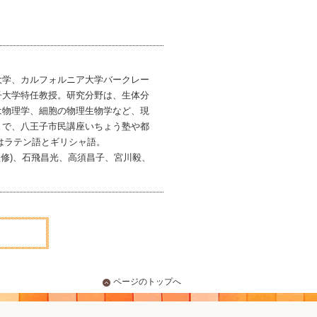
学、カルフォルニア大学バークレー
子大学特任教授。研究分野は、生体分
は物理学、細胞の物理生物学など、現
まで、八王子市民講座いちょう塾や都
はラテン語とギリシャ語。
監修)、石飛昌光、高須昌子、宮川毅、
ページのトップへ