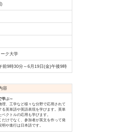
)
ワーク大学
)午前9時30分～6月19日(金)午後9時
内容
で学ぶ～
理、工学など様々な分野で応用されて
する英単語や英語表現を学びます。英単
たベクトルの応用も学びます。
だけでなく、参加者が英文を作って発
説明や進行は日本語です。