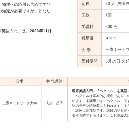
定員
30 人 (先着制
、物理への応用も含めて学び
の知識が必要ですが、どなた
回数
1回
受講料
500 円
系英語入門」は、
2026年11月
難易度
★☆☆
会 場
三鷹ネット
受付期間
5月19日(火
会場
担当講師
理系英語入門～「ベクトル」を英語
ベクトルは基本的な概念であり、物
います。本講座では、ベクトルに関
三鷹ネットワーク大学
高須 昌子
語のラテン語語源にも触れます。ま
講座は参加型です。講師の話を聞く
表する時間もあります。なお講義の