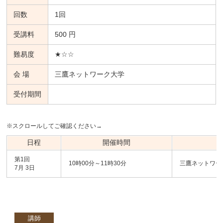
回数
1回
受講料
500 円
難易度
★☆☆
会 場
三鷹ネットワーク大学
受付期間
※スクロールしてご確認ください→
日程
開催時間
第1回
10時00分～11時30分
三鷹ネットワー
7月 3日
講師