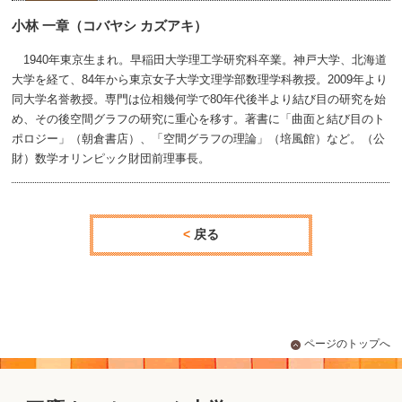
小林 一章（コバヤシ カズアキ）
1940年東京生まれ。早稲田大学理工学研究科卒業。神戸大学、北海道
大学を経て、84年から東京女子大学文理学部数理学科教授。2009年より
同大学名誉教授。専門は位相幾何学で80年代後半より結び目の研究を始
め、その後空間グラフの研究に重心を移す。著書に「曲面と結び目のト
ポロジー」（朝倉書店）、「空間グラフの理論」（培風館）など。（公
財）数学オリンピック財団前理事長。
戻る
ページのトップへ