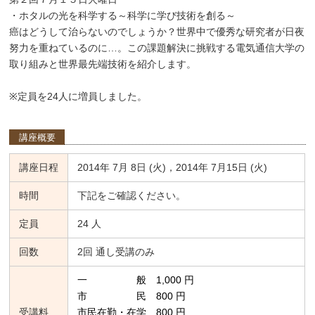
・ホタルの光を科学する～科学に学び技術を創る～
癌はどうして治らないのでしょうか？世界中で優秀な研究者が日夜
努力を重ねているのに…。この課題解決に挑戦する電気通信大学の
取り組みと世界最先端技術を紹介します。
※定員を24人に増員しました。
講座概要
講座日程
2014年 7月 8日 (火)，2014年 7月15日 (火)
時間
下記をご確認ください。
定員
24 人
回数
2回 通し受講のみ
一 般 1,000 円
市 民 800 円
受講料
市民在勤・在学 800 円