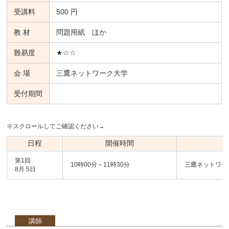
受講料
500 円
教 材
問題用紙 ほか
難易度
★☆☆
会 場
三鷹ネットワーク大学
受付期間
※スクロールしてご確認ください→
日程
開催時間
第1回
10時00分～11時30分
三鷹ネットワー
8月 5日
講師