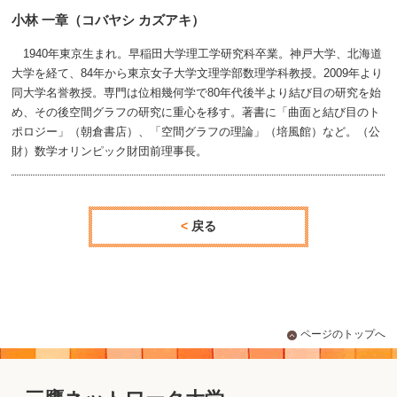
小林 一章（コバヤシ カズアキ）
1940年東京生まれ。早稲田大学理工学研究科卒業。神戸大学、北海道
大学を経て、84年から東京女子大学文理学部数理学科教授。2009年より
同大学名誉教授。専門は位相幾何学で80年代後半より結び目の研究を始
め、その後空間グラフの研究に重心を移す。著書に「曲面と結び目のト
ポロジー」（朝倉書店）、「空間グラフの理論」（培風館）など。（公
財）数学オリンピック財団前理事長。
戻る
ページのトップへ