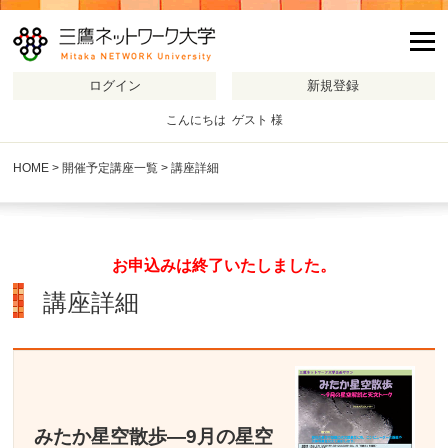
m
こんにちは ゲスト 様
HOME
>
開催予定講座一覧
> 講座詳細
お申込みは終了いたしました。
講座詳細
みたか星空散歩―9月の星空