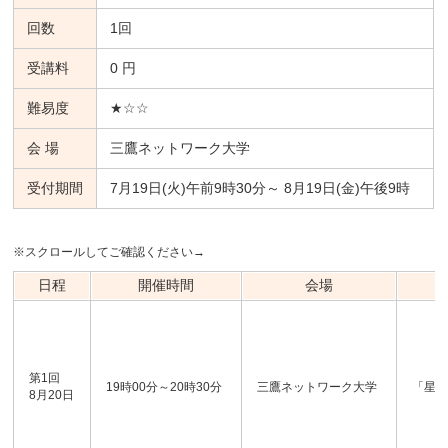
回数
1回
受講料
0 円
難易度
★☆☆
会 場
三鷹ネットワーク大学
受付期間
7月19日(火)午前9時30分～ 8月19日(金)午後9時
※スクロールしてご確認ください→
日程
開催時間
会場
第1回
19時00分～20時30分
三鷹ネットワーク大学
「星
8月20日