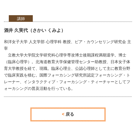
講師
酒井 久実代（さかい くみよ）
和洋女子大学 人文学部 心理学科 教授、ピア・カウンセリング研究会 主
宰
立教大学大学院文学研究科心理学専攻博士後期課程満期退学。博士
（臨床心理学）。北海道教育大学保健管理センター助教授、日本女子体
育大学教授を経て、現職。臨床心理士、公認心理師として主に教育分野
で臨床実践を積む。国際フォーカシング研究所認定フォーカシング・ト
レーナー、インタラクティブ・フォーカシング・ティーチャーとしてフ
ォーカシングの普及活動を行っている。
戻る