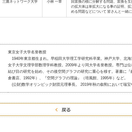
三鷹ネットワーク大学
小林 一章
回置換の積に分解する問題、置換を互
の拡大体は単拡大になる事の証明、拡
める問題などについて 皆さんと一緒
東京女子大学名誉教授
1940年東京都生まれ。早稲田大学理工学研究科卒業。神戸大学、北海
女子大学文理学部数理学科教授。2009年より同大学名誉教授。専門は位
結び目の研究を始め、その後空間グラフの研究に重心を移す。著書に『
倉書店、1992年）、『空間グラフの理論』（培風館、1995年）など。
(公財)数学オリンピック財団元理事長。 2019年秋の叙勲において瑞