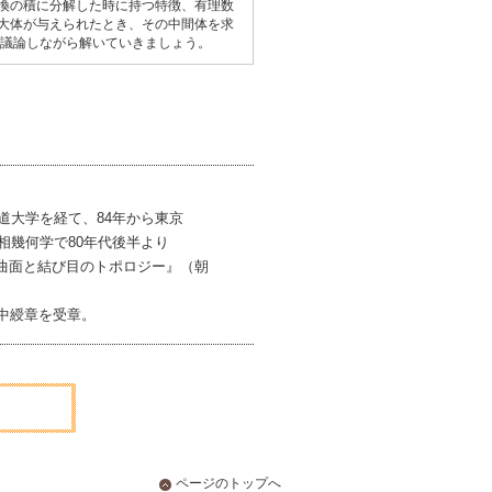
換の積に分解した時に持つ特徴、有理数
大体が与えられたとき、その中間体を求
に議論しながら解いていきましょう。
道大学を経て、84年から東京
相幾何学で80年代後半より
曲面と結び目のトポロジー』（朝
宝中綬章を受章。
ページのトップへ