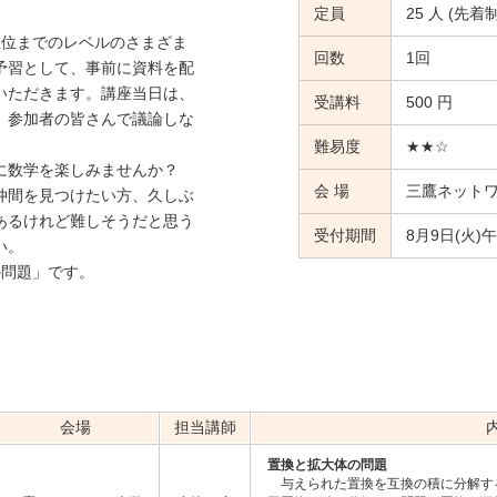
定員
25 人 (先着制
位までのレベルのさまざま
回数
1回
予習として、事前に資料を配
いただきます。講座当日は、
受講料
500 円
、参加者の皆さんで議論しな
難易度
★★☆
に数学を楽しみませんか？
会 場
三鷹ネット
仲間を見つけたい方、久しぶ
あるけれど難しそうだと思う
受付期間
8月9日(火)
い。
問題」です。
会場
担当講師
置換と拡大体の問題
与えられた置換を互換の積に分解す