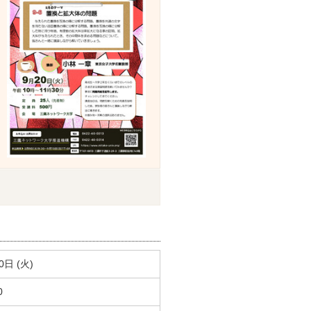
0日 (火)
0