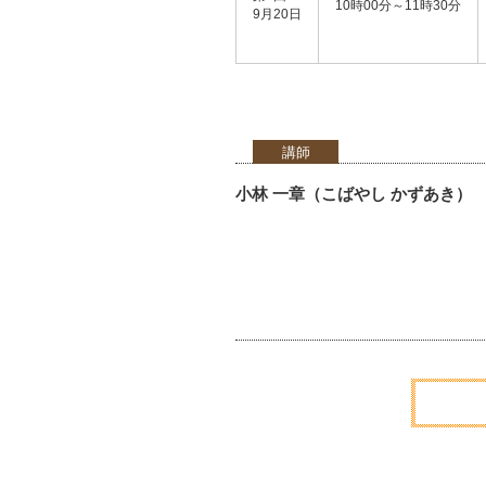
10時00分～11時30分
9月20日
講師
小林 一章（こばやし かずあき）