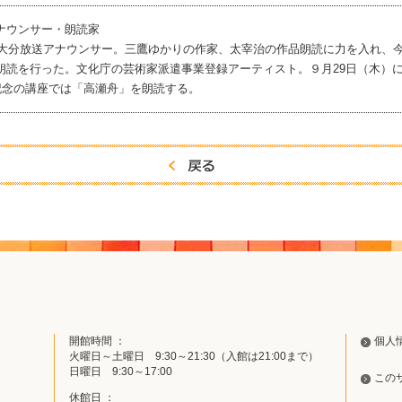
ナウンサー・朗読家
大分放送アナウンサー。三鷹ゆかりの作家、太宰治の作品朗読に力を入れ、
朗読を行った。文化庁の芸術家派遣事業登録アーティスト。９月29日（木）
年記念の講座では「高瀬舟」を朗読する。
開館時間 ：
個人
火曜日～土曜日 9:30～21:30（入館は21:00まで）
日曜日 9:30～17:00
この
休館日 ：