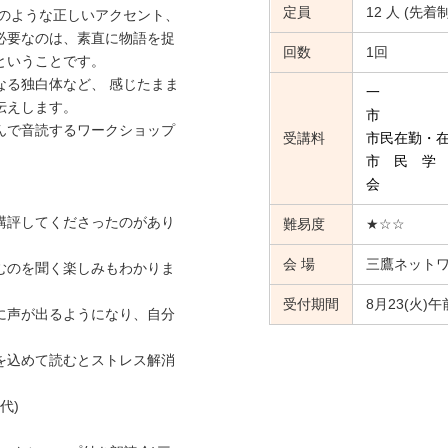
定員
12 人 (先着制
家のような正しいアクセント、
必要なのは、素直に物語を捉
回数
1回
ということです。
る独白体など、 感じたまま
一 般 2
伝えします。
市 民 1
んで音読するワークショップ
受講料
市民在勤・在学
市 民 学 生
会 員 1
】
講評してくださったのがあり
難易度
★☆☆
会 場
三鷹ネット
むのを聞く楽しみもわかりま
受付期間
8月23(火)
に声が出るようになり、自分
を込めて読むとストレス解消
代)