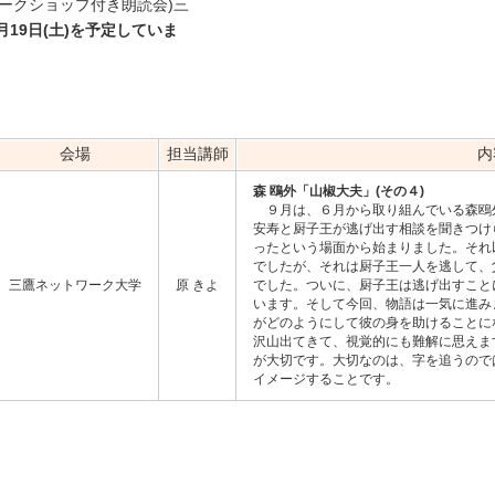
ークショップ付き朗読会)三
0月19日(土)を予定していま
会場
担当講師
内
森 鴎外「山椒大夫」(その４)
９月は、６月から取り組んでいる森鴎
安寿と厨子王が逃げ出す相談を聞きつけ
ったという場面から始まりました。それ
でしたが、それは厨子王一人を逃して、
三鷹ネットワーク大学
原 きよ
でした。ついに、厨子王は逃げ出すこと
います。そして今回、物語は一気に進み
がどのようにして彼の身を助けることに
沢山出てきて、視覚的にも難解に思えま
が大切です。大切なのは、字を追うので
イメージすることです。