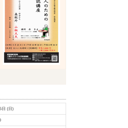
5日 (日)
0