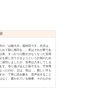
容
外の「山椒大夫」最終回です。先月は、
られて額に烙印を…。実はそれが夢であ
以来、すっかり口数が少なくなった安寿
父を探し当てさせようという計画のため
に成功しましたが、安寿は入水してしま
ます。寺に逃げ込んだ厨子王を、守本尊
なったのか。父は、母は…。難しい字も
すが、丁寧に読み解き、音声化すること
はなく、書かれている物事、そのものを