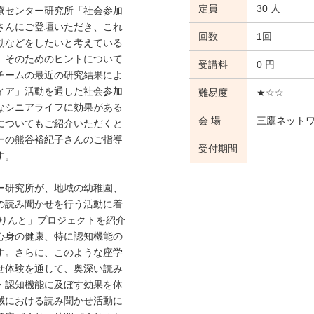
定員
30 人
療センター研究所「社会参加
さんにご登壇いただき、これ
回数
1回
動などをしたいと考えている
、そのためのヒントについて
受講料
0 円
チームの最近の研究結果によ
ィア」活動を通した社会参加
難易度
★☆☆
なシニアライフに効果がある
会 場
三鷹ネット
についてもご紹介いただくと
ーの熊谷裕紀子さんのご指導
受付期間
す。
ー研究所が、地域の幼稚園、
の読み聞かせを行う活動に着
ぷりんと」プロジェクトを紹介
心身の健康、特に認知機能の
す。さらに、このような座学
せ体験を通して、奥深い読み
・認知機能に及ぼす効果を体
域における読み聞かせ活動に