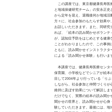
この講座では、東京都健康長寿医
と地域保健研究チーム」の安永正史
から定年を迎え、退職後何か地域活
方々に、社会参加のもたらす効果や
お話しいただきます。また、同研究
れば、「絵本の読み聞かせボランテ
が、認知症予防をはじめとする健康
ことがわかりましたので、この事例
ともに、読み聞かせインストラクタ
による「読み聞かせ体験」も行いま
本講座では、健康長寿医療センタ
保育園、小学校などでシニアが絵本
目して2004年より行っている「り
しながら、社会参加と仲間づくりが
維持に及ぼす効果について解説しま
だけでなく、実際の絵本の読み聞か
聞かせの世界と、読み聞かせが心身
験していただきます。最後には、地