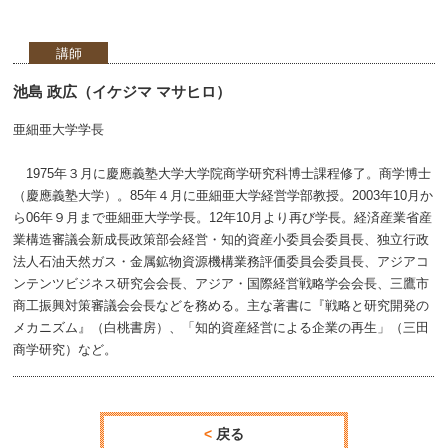
講師
池島 政広（イケジマ マサヒロ）
亜細亜大学学長
1975年３月に慶應義塾大学大学院商学研究科博士課程修了。商学博士
（慶應義塾大学）。85年４月に亜細亜大学経営学部教授。2003年10月か
ら06年９月まで亜細亜大学学長。12年10月より再び学長。経済産業省産
業構造審議会新成長政策部会経営・知的資産小委員会委員長、独立行政
法人石油天然ガス・金属鉱物資源機構業務評価委員会委員長、アジアコ
ンテンツビジネス研究会会長、アジア・国際経営戦略学会会長、三鷹市
商工振興対策審議会会長などを務める。主な著書に『戦略と研究開発の
メカニズム』（白桃書房）、「知的資産経営による企業の再生」（三田
商学研究）など。
戻る