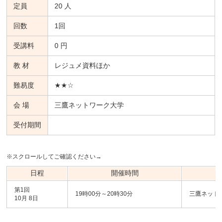
定員
20 人
回数
1回
受講料
0 円
教 材
レジュメ資料ほか
難易度
★★☆
会 場
三鷹ネットワーク大学
受付期間
※スクロールしてご確認ください→
日程
開催時間
第1回
19時00分～20時30分
三鷹ネット
10月 8日