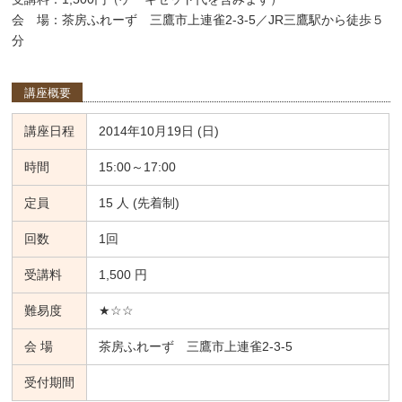
会 場：茶房ふれーず 三鷹市上連雀2-3-5／JR三鷹駅から徒歩５
分
講座概要
講座日程
2014年10月19日 (日)
時間
15:00～17:00
定員
15 人 (先着制)
回数
1回
受講料
1,500 円
難易度
★☆☆
会 場
茶房ふれーず 三鷹市上連雀2-3-5
受付期間