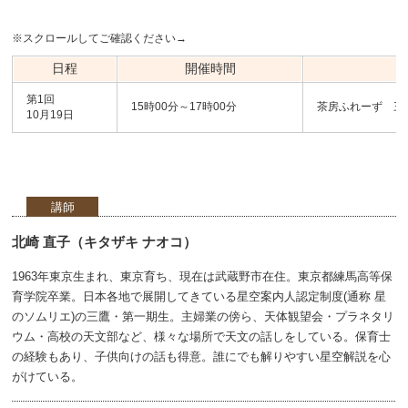
※スクロールしてご確認ください→
日程
開催時間
第1回
15時00分～17時00分
茶房ふれーず 三鷹
10月19日
講師
北崎 直子（キタザキ ナオコ）
1963年東京生まれ、東京育ち、現在は武蔵野市在住。東京都練馬高等保
育学院卒業。日本各地で展開してきている星空案内人認定制度(通称 星
のソムリエ)の三鷹・第一期生。主婦業の傍ら、天体観望会・プラネタリ
ウム・高校の天文部など、様々な場所で天文の話しをしている。保育士
の経験もあり、子供向けの話も得意。誰にでも解りやすい星空解説を心
がけている。