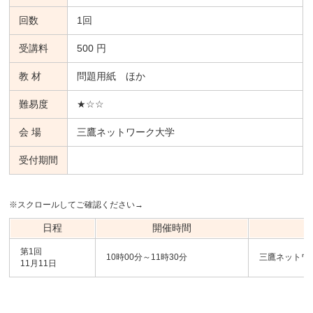
回数
1回
受講料
500 円
教 材
問題用紙 ほか
難易度
★☆☆
会 場
三鷹ネットワーク大学
受付期間
※スクロールしてご確認ください→
日程
開催時間
第1回
10時00分～11時30分
三鷹ネットワ
11月11日