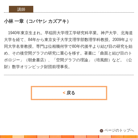
講師
小林 一章（コバヤシ カズアキ）
1940年東京生まれ。早稲田大学理工学研究科卒業。神戸大学、北海道
大学を経て、84年から東京女子大学文理学部数理学科教授。2009年より
同大学名誉教授。専門は位相幾何学で80年代後半より結び目の研究を始
め、その後空間グラフの研究に重心を移す。著書に「曲面と結び目のト
ポロジー」（朝倉書店）、「空間グラフの理論」（培風館）など。（公
財）数学オリンピック財団前理事長。
戻る
ページのトップへ