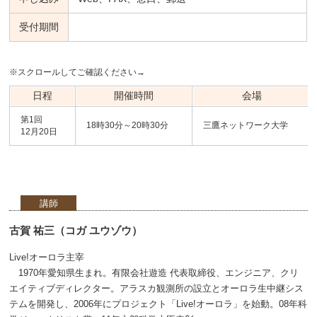
受付期間
※スクロールしてご確認ください→
日程
開催時間
会場
第1回
18時30分～20時30分
三鷹ネットワーク大学
12月20日
講師
古賀 祐三（コガ ユウゾウ）
Live!オーロラ主宰
1970年愛知県生まれ。有限会社遊造 代表取締役、エンジニア、クリ
エイティブディレクター。アラスカ観測所の設立とオーロラ生中継シス
テムを開発し、2006年にプロジェクト「Live!オーロラ」を始動。08年科