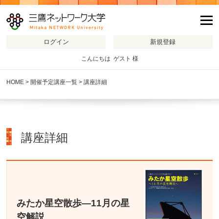
m
こんにちは ゲスト 様
HOME
>
開催予定講座一覧
> 講座詳細
講座詳細
みたか星空散歩―11月の星
空解説