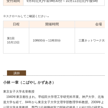
受付期間
9月8日(火)午前9時30分～10月11日(日)午後5時
※スクロールしてご確認ください→
日程
開催時間
会場
第1回
10時00分～11時30分
三鷹ネットワーク大学
10月13日
講師
小林 一章（こばやし かずあき）
東京女子大学名誉教授
1940年東京都生まれ。早稲田大学理工学研究科卒業。神戸大学、北海
道大学を経て、84年から東京女子大学文理学部数理学科教授。2009年よ
り同大学名誉教授。専門は位相幾何学で80年代後半より結び目の研究を