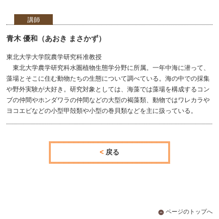
講師
青木 優和（あおき まさかず）
東北大学大学院農学研究科准教授
東北大学農学研究科水圏植物生態学分野に所属。一年中海に潜って、
藻場とそこに住む動物たちの生態について調べている。海の中での採集
や野外実験が大好き。研究対象としては、海藻では藻場を構成するコン
ブの仲間やホンダワラの仲間などの大型の褐藻類、動物ではワレカラや
ヨコエビなどの小型甲殻類や小型の巻貝類などを主に扱っている。
戻る
ページのトップへ