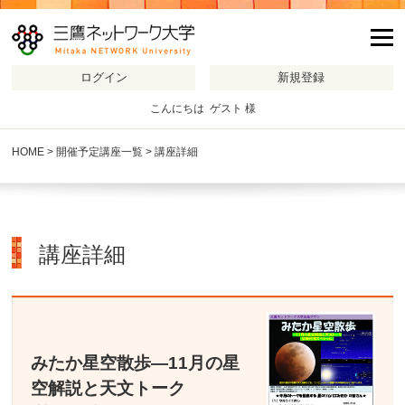
m
こんにちは ゲスト 様
HOME
>
開催予定講座一覧
> 講座詳細
講座詳細
みたか星空散歩―11月の星
空解説と天文トーク