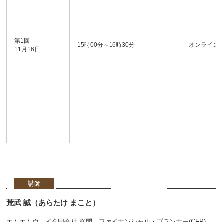
第1回
15時00分～16時30分
オンライン
11月16日
講師
荒武 誠（あらたけ まこと）
エムエムウェイ合同会社 顧問、ファイナンシャル・プランナー(CFP)