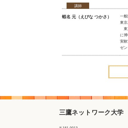
講師
一般
蝦名 元（えびな つかさ）
東京
東京
に博
実験
ゼン
三鷹ネットワーク大学