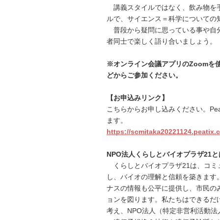
講義スタイルではなく、飲み物を
ルで、サイエンス＝科学についての
普段から疑問に思っている事や自
者同士で楽しく語り合いましょう。
※オンライン会議アプリのZoomを
どからご参加ください。
【お申込みリンク】
こちらからお申し込みください。Pea
ます。
https://scmitaka20221124.peatix.
NPO法人くらしとバイオプラザ21と
くらしとバイオプラザ21は、コミ
し、バイオの理解と信頼を築きます
ナスの情報も公平に提供し、市民の
ョンを図ります。私たちはできるだ
考え、NPO法人（特定非営利活動法