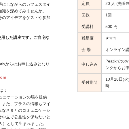
定員
20 人 (先着制
手にしながらのカフェスタイ
知識を深めてみませんか。
回数
1回
分のアイデアをゲストや参加
受講料
500 円
使用した講座です。ご自宅な
難易度
★☆☆
会 場
オンライン
Peatix
tixからのお申し込みとなり
申し込み
ンクからお
com
10月18日(
受付期間
時
は：
ュニケーションの場を提供
。また、プラスの情報もマイ
みなさまとのコミュニケーシ
け中立で公益性を保ちたいと
人）として生まれました。