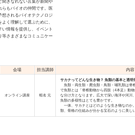
ど聞きなれない言葉が新聞や
れらもバイオの仲間です。医
予想されるバイオテクノロジ
をよく理解して選ぶために、
すい情報を提供し、イベント
り等さまざまなコミュニケー
会場
担当講師
内容
サカナってどんな生き物？ 魚類の基本と透明
魚類・両生類・爬虫類・鳥類・哺乳類は脊椎
で魚類とは「脊椎動物から四肢（4本足）動
オンライン講座
蝦名 元
な分け方となります。広大で深い海洋や河川
魚類の多様性はとても豊かです。
一体、サカナとはどのような生き物なのか。
類、骨格の仕組みが分かる宝石のように美し