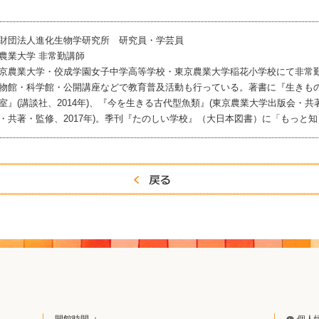
財団法人進化生物学研究所 研究員・学芸員
農業大学 非常勤講師
農業大学・佼成学園女子中学高等学校・東京農業大学稲花小学校にて非常
物館・科学館・公開講座などで教育普及活動も行っている。著書に『生きもの
室』(講談社、2014年)、『今を生きる古代型魚類』(東京農業大学出版会・共著、2
・共著・監修、2017年)。季刊『たのしい学校』（大日本図書）に「もっと