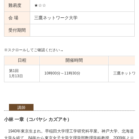
難易度
★☆☆
会 場
三鷹ネットワーク大学
受付期間
※スクロールしてご確認ください→
日程
開催時間
第1回
10時00分～11時30分
三鷹ネットワ
1月13日
講師
小林 一章（コバヤシ カズアキ）
1940年東京生まれ。早稲田大学理工学研究科卒業。神戸大学、北海道
大学を経て、84年から東京女子大学文理学部数理学科教授。2009年より