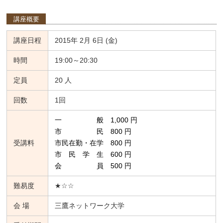
講座概要
講座日程
2015年 2月 6日 (金)
時間
19:00～20:30
定員
20 人
回数
1回
一 般 1,000 円
市 民 800 円
受講料
市民在勤・在学 800 円
市 民 学 生 600 円
会 員 500 円
難易度
★☆☆
会 場
三鷹ネットワーク大学