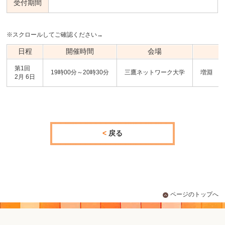
受付期間
※スクロールしてご確認ください→
日程
開催時間
会場
第1回
19時00分～20時30分
三鷹ネットワーク大学
増淵 敏
2月 6日
戻る
ページのトップへ