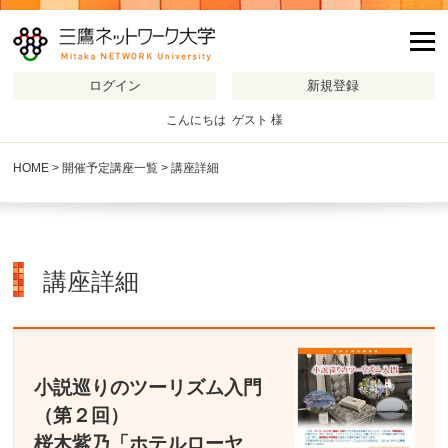
m
こんにちは ゲスト 様
HOME
>
開催予定講座一覧
> 講座詳細
講座詳細
小説巡りのツーリズム入門
（第２回）
桜木紫乃「ホテルローヤ