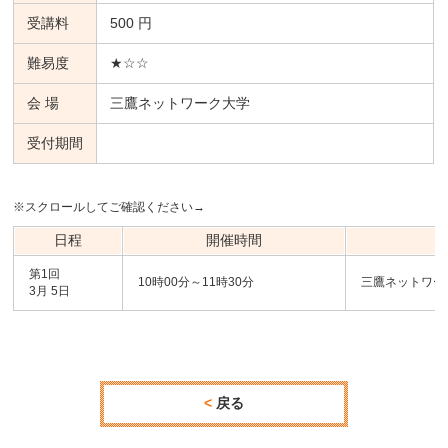
受講料
500 円
難易度
★☆☆
会 場
三鷹ネットワーク大学
受付期間
※スクロールしてご確認ください→
日程
開催時間
第1回
10時00分～11時30分
三鷹ネットワー
3月 5日
戻る