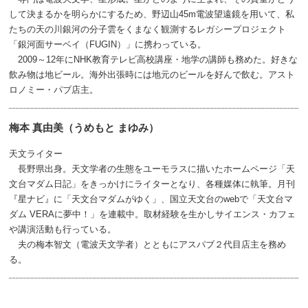
して決まるかを明らかにするため、野辺山45m電波望遠鏡を用いて、私
たちの天の川銀河の分子雲をくまなく観測するレガシープロジェクト
「銀河面サーベイ（FUGIN）」に携わっている。
2009～12年にNHK教育テレビ高校講座・地学の講師も務めた。好きな
飲み物は地ビール。海外出張時には地元のビールを好んで飲む。アスト
ロノミー・パブ店主。
梅本 真由美（うめもと まゆみ）
天文ライター
長野県出身。天文学者の生態をユーモラスに描いたホームページ「天
文台マダム日記」をきっかけにライターとなり、各種媒体に執筆。月刊
『星ナビ』に「天文台マダムがゆく」、国立天文台のwebで「天文台マ
ダム VERAに夢中！」を連載中。取材経験を生かしサイエンス・カフェ
や講演活動も行っている。
夫の梅本智文（電波天文学者）とともにアスパブ２代目店主を務め
る。