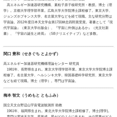
高エネルギー加速器研究機構、素粒子原子核研究所・教授。博士（理
学）。京都大学理学部卒業。広島大学大学院博士課程修了。東京大学、
ジョンズホプキンス大学、名古屋大学などを経て現職。主な研究分野は
宇宙論。2012年度日本天文学会第17回林忠四郎賞受賞。著書として『現
代宇宙論』（東京大学出版会）、『宇宙に外側はあるか』（光文社新
書）、『宇宙の誕生と終焉』（SBクリエイティブ）など多数。
関口 豊和（せきぐち とよかず）
高エネルギー加速器研究機構理論センター 研究員
1981年、長野県生まれ。東京大学理学部卒業。東京大学大学院博士課
程修了。名古屋大学、ヘルシンキ大学、韓国基礎科学研究所、東京大学
などを経て現職。博士（理学）。専門は宇宙論。
梅本 智文（うめもと ともふみ）
国立天文台野辺山宇宙電波観測所 助教
1961年、福岡県生まれ。東北大学大学院博士課程修了。博士(理学)。
専門は電波天文学、星形成。星がどのように生まれ、その質量がどう