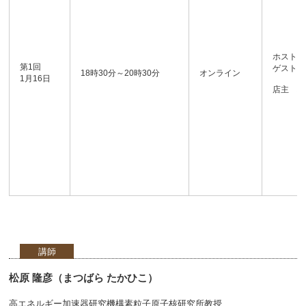
ホスト 
第1回
ゲスト 
18時30分～20時30分
オンライン
1月16日
店主 梅
講師
松原 隆彦（まつばら たかひこ）
高エネルギー加速器研究機構素粒子原子核研究所教授