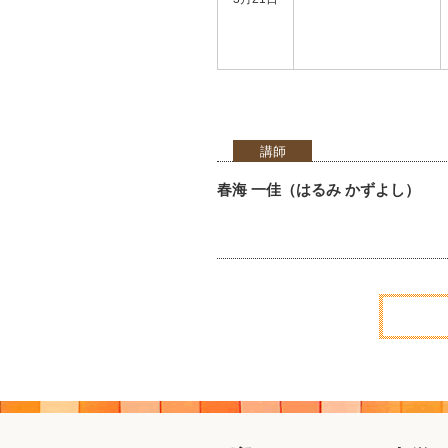
講師
春海 一佳（はるみ かずよし）