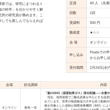
定員
40 人 （先
講座では、研究にまつわるト
海の科学」を分かりやすく解
回数
1回
究所の研究員が務めます。こ
少しでも親しんでもらえれば
受講料
500 円
難易度
★☆☆
会 場
オンライン
Peatix
申し込み
からお申し
受付期間
2月24日(水
会場
担当講師
内容
「船のGHG（温室効果ガス）排出削減――水素
現在、地球規模で二酸化炭素を中心とする温室効
れています。世界の物資輸送の大半を担う船舶分
舶を対象とした規制が国際海事機関（IMO）に
オンライン
春海 一佳
性能に優れていて、1 tonの貨物を1 km運ぶの