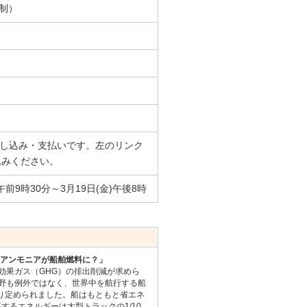
着制）
での申し込み・支払いです。左のリンク
込みください。
)午前9時30分～3月19日(金)午後8時
やアンモニアが船舶燃料に？」
果ガス（GHG）の排出削減が求めら
野も例外ではなく、世界中を航行する船
より定められました。船はもともと省エネ
に要するエネルギーは大型トラックの1/10