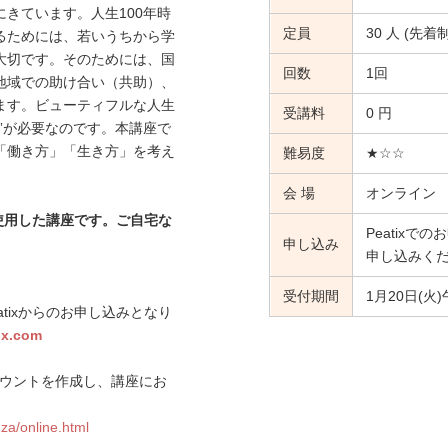
きています。人生100年時
定員
30 人 (先着制
るためには、若いうちから学
大切です。そのためには、国
回数
1回
地域での助け合い（共助）、
ます。ビューティフルな人生
受講料
0 円
”が必要なのです。本講座で
「働き方」「生き方」を考え
難易度
★☆☆
。
会 場
オンライン
使用した講座です。ご自宅な
Peatix
申し込み
申し込みく
受付期間
1月20日(火
tixからのお申し込みとなり
ix.com
xアカウントを作成し、講座にお
za/online.html