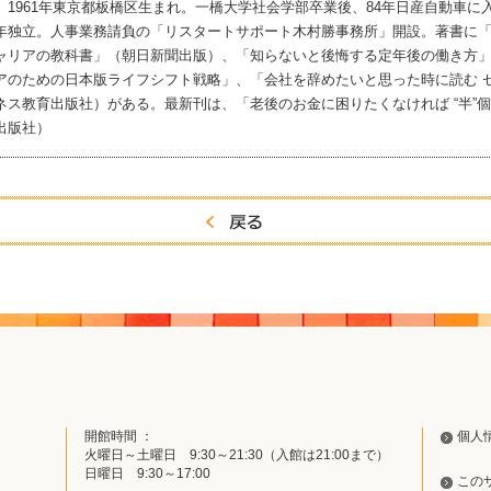
1961年東京都板橋区生まれ。一橋大学社会学部卒業後、84年日産自動車に入
年独立。人事業務請負の「リスタートサポート木村勝事務所」開設。著書に
ャリアの教科書」（朝日新聞出版）、「知らないと後悔する定年後の働き方
アのための日本版ライフシフト戦略」、「会社を辞めたいと思った時に読む 
ネス教育出版社）がある。最新刊は、「老後のお金に困りたくなければ “半”
出版社）
開館時間 ：
個人
火曜日～土曜日 9:30～21:30（入館は21:00まで）
日曜日 9:30～17:00
この