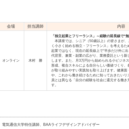
会場
担当講師
内容
「独立起業とフリーランス」～経験の延長線で“無
本講座では、シニア（50歳以上）の皆さまが、
く小さく始める独立・フリーランス」を考えるた
起業ではなく、現在の延長線上で“半歩だけ外に出
代背景、兼業・副業の広がり、業務委託という新
オンライン
木村 勝
します。また、月3万円から始められる小ビジネス
形成、複合スキルによる自分らしい価値づくり、
が取り組みやすい実践知も取り上げます。健康面
や、これから働き続けるために知っておきたいリ
員とは異なる「自分の経験を社会に還元する働き
す。
電気通信大学特任講師、BAAライフデザインアドバイザー