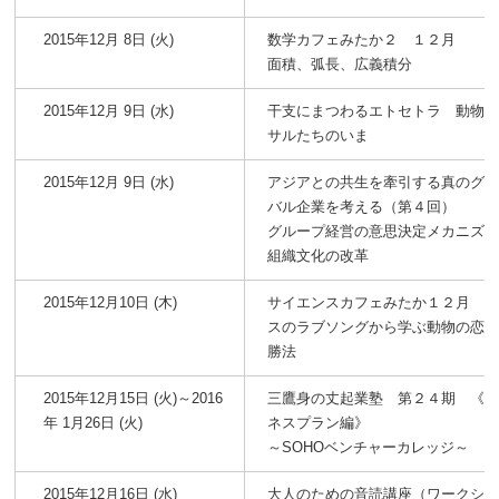
2015年12月 8日 (火)
数学カフェみたか２ １２月
面積、弧長、広義積分
2015年12月 9日 (水)
干支にまつわるエトセトラ 動物
サルたちのいま
2015年12月 9日 (水)
アジアとの共生を牽引する真のグ
バル企業を考える（第４回）
グループ経営の意思決定メカニズ
組織文化の改革
2015年12月10日 (木)
サイエンスカフェみたか１２月 
スのラブソングから学ぶ動物の恋
勝法
2015年12月15日 (火)～2016
三鷹身の丈起業塾 第２４期 《
年 1月26日 (火)
ネスプラン編》
～SOHOベンチャーカレッジ～
2015年12月16日 (水)
大人のための音読講座（ワークシ