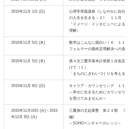
2015年11月 1日 (日)
心理学実践講座《しなやかに自分
の人生を生きる－２》 １１月
『イメージ・インタビューによる
理解』
2015年11月 5日 (木)
数学はこんなに面白い！６ １１
フェルマーの最終定理解決への道筋
2015年11月 5日 (木)
第４次三鷹市基本計画第１次改定
けて（１）
「まちのにぎわいづくりを考える
2015年11月 8日 (日)
キャリア・カウンセリング １１
～幸せに生きるためにカウンセリ
を受けてみませんか～
2015年11月10日 (火)～2015
三鷹身の丈起業塾 第２４期 《
年12月 8日 (火)
編》
～SOHOベンチャーカレッジ～