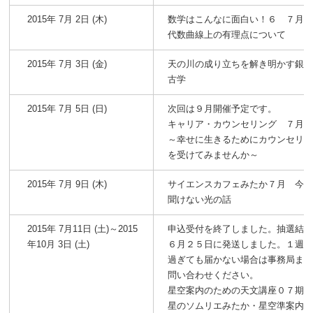
2015年 7月 2日 (木)
数学はこんなに面白い！６ ７月
代数曲線上の有理点について
2015年 7月 3日 (金)
天の川の成り立ちを解き明かす銀
古学
2015年 7月 5日 (日)
次回は９月開催予定です。
キャリア・カウンセリング ７月
～幸せに生きるためにカウンセリ
を受けてみませんか～
2015年 7月 9日 (木)
サイエンスカフェみたか７月 今
聞けない光の話
2015年 7月11日 (土)～2015
申込受付を終了しました。抽選結
年10月 3日 (土)
６月２５日に発送しました。１週
過ぎても届かない場合は事務局ま
問い合わせください。
星空案内のための天文講座０７期
星のソムリエみたか・星空準案内