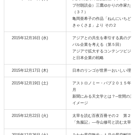
プ付朗読会）三鷹ゆかりの作家た
（３７）
亀岡亜希子の作品「ねんにいちど
きゃくさま」より その２
2015年12月16日 (水)
アジアとの共生を牽引する真のグ
バル企業を考える（第５回）
アジアで拡大するコンテンツビジ
と日本企業の戦略
2015年12月17日 (木)
日本のリンゴが世界一おいしい理
2015年12月19日 (土)
アストロノミー・パブ２０１５年
月
新聞にみる天文学とは？─世間の天
イメージ
2015年12月22日 (火)
太宰を読む百夜百冊その２ 第２
「魚服記」―寺山修司と読む太宰
2015年12月26日 (土)
みたか星空散歩～１月の星空解説