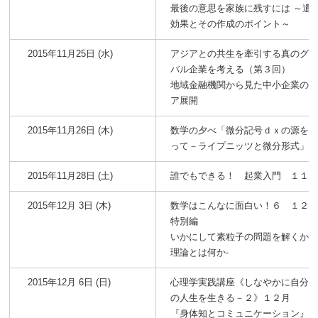
最後の意思を家族に残すには ～遺
効果とその作成のポイント～
2015年11月25日 (水)
アジアとの共生を牽引する真のグ
バル企業を考える（第３回）
地域金融機関から見た中小企業の
ア展開
2015年11月26日 (木)
数学の夕べ「微分記号ｄｘの源を
って－ライプニッツと微分形式」
2015年11月28日 (土)
誰でもできる！ 起業入門 １１
2015年12月 3日 (木)
数学はこんなに面白い！６ １２
特別編
いかにして素粒子の問題を解くか -
理論とは何か-
2015年12月 6日 (日)
心理学実践講座《しなやかに自分
の人生を生きる－２》１２月
『身体知とコミュニケーション』