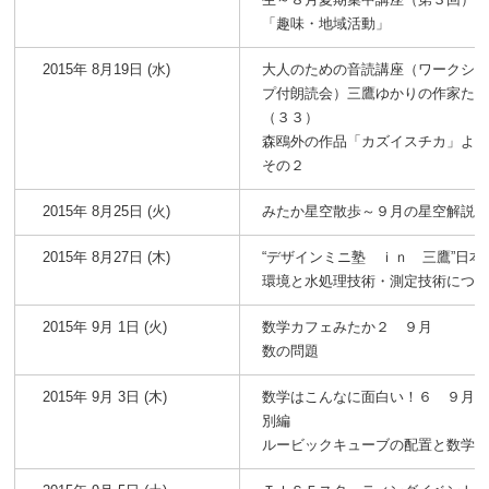
「趣味・地域活動」
2015年 8月19日 (水)
大人のための音読講座（ワークシ
プ付朗読会）三鷹ゆかりの作家た
（３３）
森鴎外の作品「カズイスチカ」よ
その２
2015年 8月25日 (火)
みたか星空散歩～９月の星空解説
2015年 8月27日 (木)
“デザインミニ塾 ｉｎ 三鷹”日本
環境と水処理技術・測定技術につ
2015年 9月 1日 (火)
数学カフェみたか２ ９月
数の問題
2015年 9月 3日 (木)
数学はこんなに面白い！６ ９月
別編
ルービックキューブの配置と数学