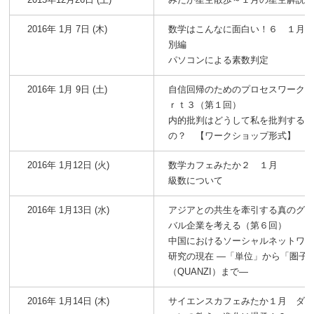
2016年 1月 7日 (木)
数学はこんなに面白い！６ １月
別編
パソコンによる素数判定
2016年 1月 9日 (土)
自信回帰のためのプロセスワーク
ｒｔ３（第１回）
内的批判はどうして私を批判する
の？ 【ワークショップ形式】
2016年 1月12日 (火)
数学カフェみたか２ １月
級数について
2016年 1月13日 (水)
アジアとの共生を牽引する真のグ
バル企業を考える（第６回）
中国におけるソーシャルネットワ
研究の現在 ―「単位」から「圏子
（QUANZI）まで―
2016年 1月14日 (木)
サイエンスカフェみたか１月 ダ