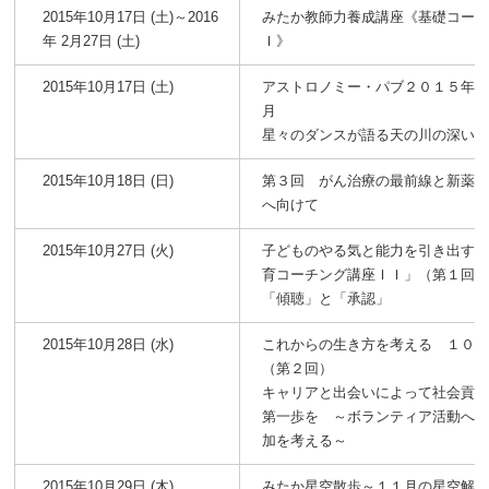
2015年10月17日 (土)～2016
みたか教師力養成講座《基礎コー
年 2月27日 (土)
Ｉ》
2015年10月17日 (土)
アストロノミー・パブ２０１５年
月
星々のダンスが語る天の川の深い
2015年10月18日 (日)
第３回 がん治療の最前線と新薬
へ向けて
2015年10月27日 (火)
子どものやる気と能力を引き出す
育コーチング講座ＩＩ」（第１回
「傾聴」と「承認」
2015年10月28日 (水)
これからの生き方を考える １０
（第２回）
キャリアと出会いによって社会貢
第一歩を ～ボランティア活動へ
加を考える～
2015年10月29日 (木)
みたか星空散歩～１１月の星空解