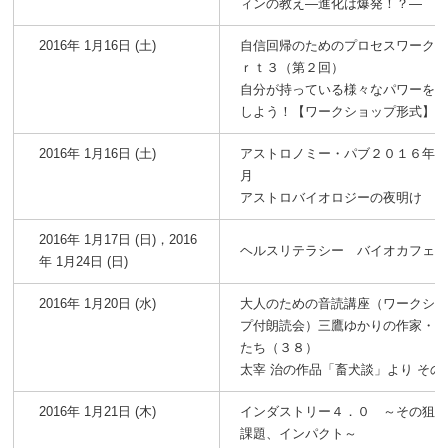
ィンの教え―進化は爆発！？―
2016年 1月16日 (土)
自信回帰のためのプロセスワーク
ｒｔ３（第２回）
自分が持っている様々なパワーを
しよう！【ワークショップ形式】
2016年 1月16日 (土)
アストロノミー・パブ２０１６年
月
アストロバイオロジーの夜明け
2016年 1月17日 (日)，2016
ヘルスリテラシー バイオカフェ
年 1月24日 (日)
2016年 1月20日 (水)
大人のための音読講座（ワークシ
プ付朗読会）三鷹ゆかりの作家・
たち（３８）
太宰 治の作品「畜犬談」より その
2016年 1月21日 (木)
インダストリー４．０ ～その狙
課題、インパクト～