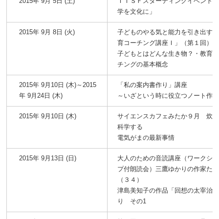
2015年 9月 5日 (土)
ＴＩＳＦスターティングイベント
学を文化に」
2015年 9月 8日 (火)
子どものやる気と能力を引き出す
育コーチング講座Ｉ」（第１回）
子どもとはどんな生き物？・教育
チングの基本概念
2015年 9月10日 (木)～2015
「私の案内書作り」講座
年 9月24日 (木)
～いざという時に役立つノート作
2015年 9月10日 (木)
サイエンスカフェみたか９月 炊
科学する
電気がまの最新事情
2015年 9月13日 (日)
大人のための音読講座（ワークシ
プ付朗読会）三鷹ゆかりの作家た
（３４）
津島美知子の作品「回想の太宰治
り その1