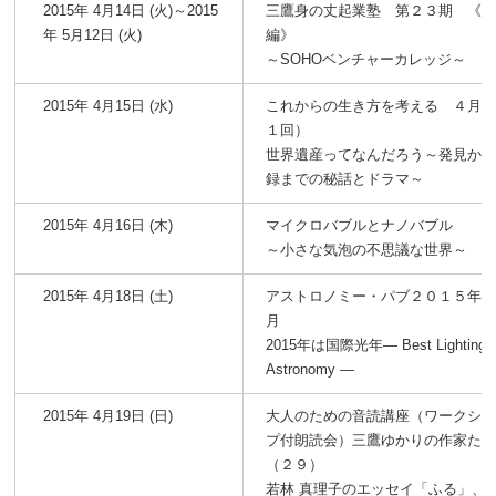
2015年 4月14日 (火)～2015
三鷹身の丈起業塾 第２３期 《
年 5月12日 (火)
編》
～SOHOベンチャーカレッジ～
2015年 4月15日 (水)
これからの生き方を考える ４月
１回）
世界遺産ってなんだろう～発見か
録までの秘話とドラマ～
2015年 4月16日 (木)
マイクロバブルとナノバブル
～小さな気泡の不思議な世界～
2015年 4月18日 (土)
アストロノミー・パブ２０１５年
月
2015年は国際光年― Best Lighting f
Astronomy ―
2015年 4月19日 (日)
大人のための音読講座（ワークシ
プ付朗読会）三鷹ゆかりの作家た
（２９）
若林 真理子のエッセイ「ふる」、「