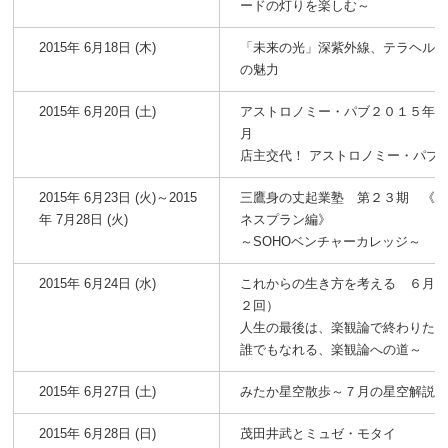
ードの灯りを楽しむ～
2015年 6月18日 (木)
「未来の光」深紫外線、テラヘル
の魅力
2015年 6月20日 (土)
アストロノミー・パブ２０１５年
月
店主交代！ アストロノミー・パブ
2015年 6月23日 (火)～2015
三鷹身の丈起業塾 第２３期 《
年 7月28日 (火)
ネスプラン編》
～SOHOベンチャーカレッジ～
2015年 6月24日 (水)
これからの生き方を考える ６月
２回）
人生の最後は、楽観論で終わりた
誰でもなれる、楽観論への道～
2015年 6月27日 (土)
みたか星空散歩～７月の星空解説
2015年 6月28日 (日)
茂田井武とミュゼ・モタイ