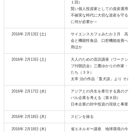
１回）
賢い個人投資家としての資産運用術
不確実な時代に大切な資産を守る
に何が必要か～
2016年 2月13日 (土)
サイエンスカフェみたか２月 高
会と機能性食品 口腔機能改善へ
用ほか
2016年 2月13日 (土)
大人のための音読講座（ワークシ
プ付朗読会）三鷹ゆかりの作家・
たち（３９）
太宰 治の作品「畜犬談」より その
2016年 2月17日 (水)
アジアとの共生を牽引する真のグ
バル企業を考える（第８回）
日本企業の対中投資の現状と事業
2016年 2月18日 (木)
スピンを操る
2016年 2月18日 (木)
省エネルギー講座 地球環境の今