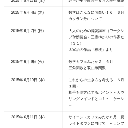
2015年 5月27日 (水)
みたか星空散歩～６月の星空解説
2015年 6月 4日 (木)
数学はこんなに面白い！６ ６月
カタラン数について
2015年 6月 7日 (日)
大人のための音読講座（ワークシ
プ付朗読会）三鷹ゆかりの作家た
（３１）
太宰治の作品「桜桃」より
2015年 6月 9日 (火)
数学カフェみたか２ ６月
三角関数と双曲線関数
2015年 6月10日 (水)
これからの生き方を考える ６月
１回）
相手を味方にするポイント～カウ
リングマインドとコミュニケーシ
～
2015年 6月11日 (木)
サイエンスカフェみたか６月 夏
ライトダウンに向けて ～ランプ