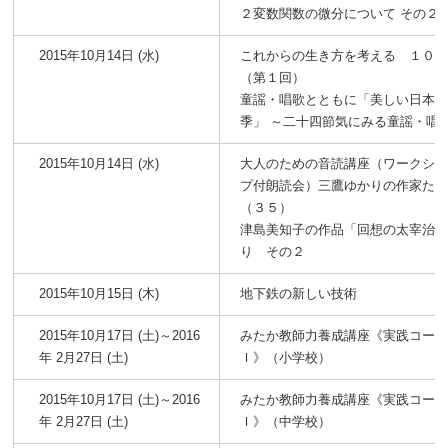
２変数関数の微分について その２
2015年10月14日 (水)
これからの生き方を考える １０
（第１回）
童謡・唱歌とともに「美しい日本
季」 ～二十四節気にみる童謡・唱
2015年10月14日 (水)
大人のための音読講座（ワークシ
プ付朗読会）三鷹ゆかりの作家た
（３５）
津島美知子の作品「回想の太宰治
り その２
2015年10月15日 (木)
地下鉄の新しい技術
2015年10月17日 (土)～2016
みたか教師力養成講座《実践コー
年 2月27日 (土)
Ｉ》（小学校）
2015年10月17日 (土)～2016
みたか教師力養成講座《実践コー
年 2月27日 (土)
Ｉ》（中学校）