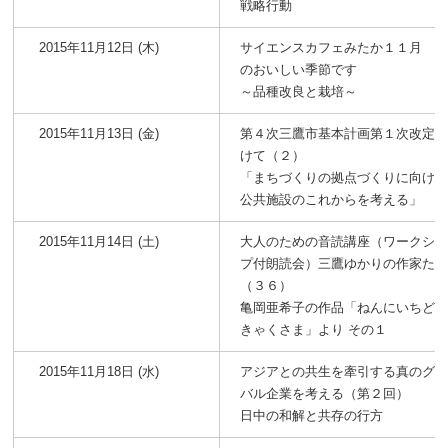
戦略行動
2015年11月12日 (木)
サイエンスカフェみたか１１月 
のおいしい季節です
～品種改良と栽培～
2015年11月13日 (金)
第４次三鷹市基本計画第１次改定
けて（２）
「まちづくりの拠点づくりに向け
公共施設のこれからを考える」
2015年11月14日 (土)
大人のための音読講座（ワークシ
プ付朗読会）三鷹ゆかりの作家た
（３６）
亀岡亜希子の作品「ねんにいちど
きゃくさま」より その１
2015年11月18日 (水)
アジアとの共生を牽引する真のグ
バル企業を考える（第２回）
日中の和解と共存の行方